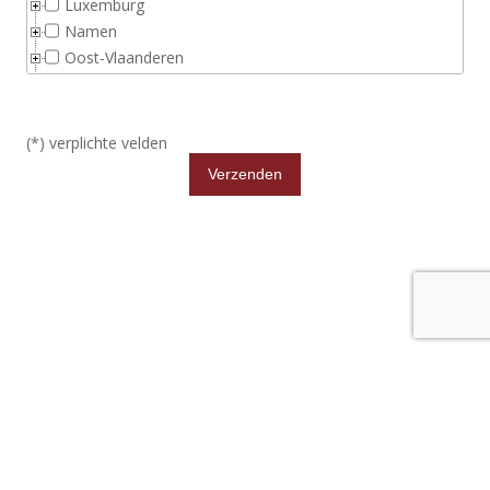
Luxemburg
Namen
Oost-Vlaanderen
Vlaams Brabant
Waals Brabant
West-Vlaanderen
(*) verplichte velden
Verzenden
COPYRIGHT
Copyright © JTPROPERTIES -
Juridische informatie
-
Disclaimer