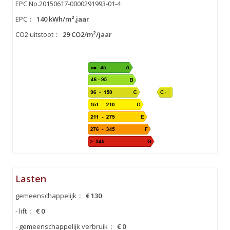
EPC No.20150617-0000291993-01-4
EPC
:
140 kWh/m².jaar
CO2 uitstoot
:
29 CO2/m²/jaar
Lasten
gemeenschappelijk
:
€ 130
- lift
:
€ 0
- gemeenschappelijk verbruik
:
€ 0