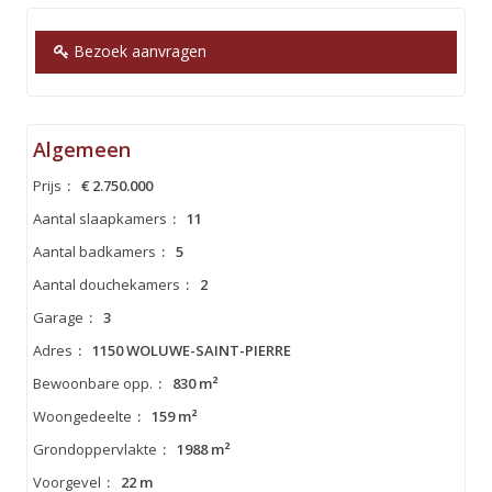
Bezoek aanvragen
Algemeen
Prijs
:
€ 2.750.000
Aantal slaapkamers
:
11
Aantal badkamers
:
5
Aantal douchekamers
:
2
Garage
:
3
Adres
:
1150 WOLUWE-SAINT-PIERRE
Bewoonbare opp.
:
830 m²
Woongedeelte
:
159 m²
Grondoppervlakte
:
1988 m²
Voorgevel
:
22 m